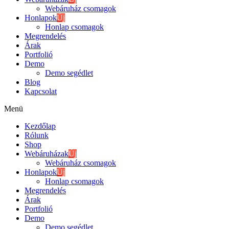
Webáruház csomagok
Honlapok
Új
Honlap csomagok
Megrendelés
Árak
Portfolió
Demo
Demo segédlet
Blog
Kapcsolat
Menü
Kezdőlap
Rólunk
Shop
Webáruházak
Új
Webáruház csomagok
Honlapok
Új
Honlap csomagok
Megrendelés
Árak
Portfolió
Demo
Demo segédlet