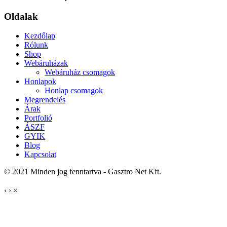
Oldalak
Kezdőlap
Rólunk
Shop
Webáruházak
Webáruház csomagok
Honlapok
Honlap csomagok
Megrendelés
Árak
Portfolió
ÁSZF
GYIK
Blog
Kapcsolat
© 2021 Minden jog fenntartva - Gasztro Net Kft.
‹
›
×