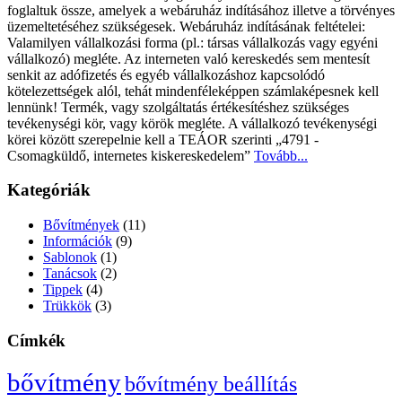
foglaltuk össze, amelyek a webáruház indításához illetve a törvényes
üzemeltetéséhez szükségesek. Webáruház indításának feltételei:
Valamilyen vállalkozási forma (pl.: társas vállalkozás vagy egyéni
vállalkozó) megléte. Az interneten való kereskedés sem mentesít
senkit az adófizetés és egyéb vállalkozáshoz kapcsolódó
kötelezettségek alól, tehát mindenféleképpen számlaképesnek kell
lennünk! Termék, vagy szolgáltatás értékesítéshez szükséges
tevékenységi kör, vagy körök megléte. A vállalkozó tevékenységi
körei között szerepelnie kell a TEÁOR szerinti „4791 -
Csomagküldő, internetes kiskereskedelem”
Tovább...
Kategóriák
Bővítmények
(11)
Információk
(9)
Sablonok
(1)
Tanácsok
(2)
Tippek
(4)
Trükkök
(3)
Címkék
bővítmény
bővítmény beállítás