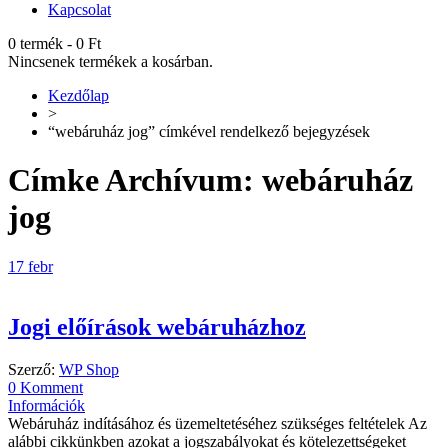
Kapcsolat
0 termék
-
0
Ft
Nincsenek termékek a kosárban.
Kezdőlap
>
“webáruház jog” címkével rendelkező bejegyzések
Címke Archívum:
webáruház
jog
17
febr
Jogi előírások webáruházhoz
Szerző:
WP Shop
0 Komment
Információk
Webáruház indításához és üzemeltetéséhez szükséges feltételek Az
alábbi cikkünkben azokat a jogszabályokat és kötelezettségeket