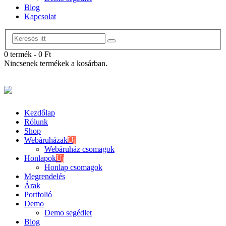
Blog
Kapcsolat
0 termék
-
0
Ft
Nincsenek termékek a kosárban.
Kezdőlap
Rólunk
Shop
Webáruházak
Új
Webáruház csomagok
Honlapok
Új
Honlap csomagok
Megrendelés
Árak
Portfolió
Demo
Demo segédlet
Blog