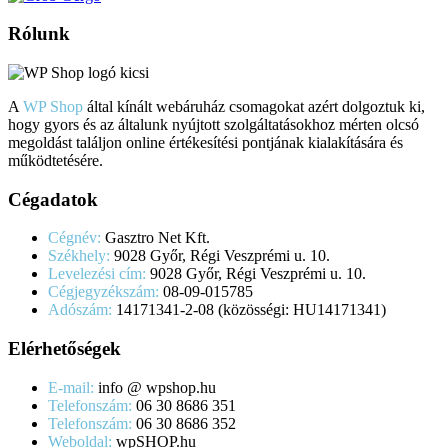
Rólunk
A
WP Shop
által kínált webáruház csomagokat azért dolgoztuk ki,
hogy gyors és az általunk nyújtott szolgáltatásokhoz mérten olcsó
megoldást találjon online értékesítési pontjának kialakítására és
működtetésére.
Cégadatok
Cégnév:
Gasztro Net Kft.
Székhely:
9028 Győr, Régi Veszprémi u. 10.
Levelezési cím:
9028 Győr, Régi Veszprémi u. 10.
Cégjegyzékszám:
08-09-015785
Adószám:
14171341-2-08 (közösségi: HU14171341)
Elérhetőségek
E-mail:
info @ wpshop.hu
Telefonszám:
06 30 8686 351
Telefonszám:
06 30 8686 352
Weboldal:
wpSHOP.hu