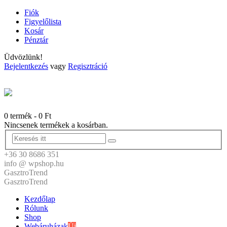
Fiók
Figyelőlista
Kosár
Pénztár
Üdvözlünk!
Bejelentkezés
vagy
Regisztráció
0 termék
-
0
Ft
Nincsenek termékek a kosárban.
+36 30 8686 351
info @ wpshop.hu
GasztroTrend
GasztroTrend
Kezdőlap
Rólunk
Shop
Webáruházak
Új