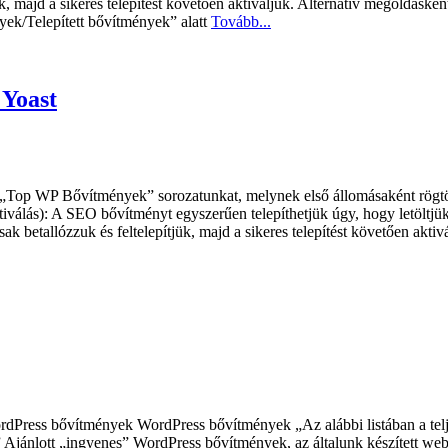
k, majd a sikeres telepítést követően aktiváljuk. Alternatív megoldáskén
yek/Telepített bővítmények” alatt
Tovább...
Yoast
k „Top WP Bővítmények” sorozatunkat, melynek első állomásaként rög
tiválás): A SEO bővítményt egyszerűen telepíthetjük úgy, hogy letöltjü
 betallózzuk és feltelepítjük, majd a sikeres telepítést követően aktivá
ress bővítmények WordPress bővítmények „Az alábbi listában a teljes
Ajánlott „ingyenes” WordPress bővítmények, az általunk készített we