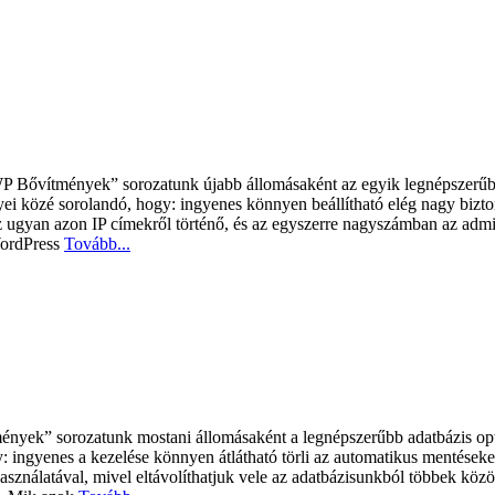
 Bővítmények” sorozatunk újabb állomásaként az egyik legnépszerűbb 
 közé sorolandó, hogy: ingyenes könnyen beállítható elég nagy bizto
ugyan azon IP címekről történő, és az egyszerre nagyszámban az adminisz
WordPress
Tovább...
nyek” sorozatunk mostani állomásaként a legnépszerűbb adatbázis op
ingyenes a kezelése könnyen átlátható törli az automatikus mentéseket 
sználatával, mivel eltávolíthatjuk vele az adatbázisunkból többek közöt