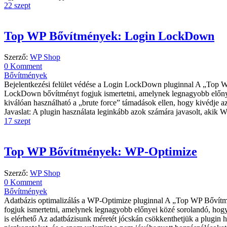
22
szept
Top WP Bővítmények: Login LockDown
Szerző:
WP Shop
0 Komment
Bővítmények
Bejelentkezési felület védése a Login LockDown pluginnal A „Top WP
LockDown bővítményt fogjuk ismertetni, amelynek legnagyobb előnyei
kiválóan használható a „brute force” támadások ellen, hogy kivédje az 
Javaslat: A plugin használata leginkább azok számára javasolt, akik 
17
szept
Top WP Bővítmények: WP-Optimize
Szerző:
WP Shop
0 Komment
Bővítmények
Adatbázis optimalizálás a WP-Optimize pluginnal A „Top WP Bővítmé
fogjuk ismertetni, amelynek legnagyobb előnyei közé sorolandó, hogy: 
is elérhető Az adatbázisunk méretét jócskán csökkenthetjük a plugin ha