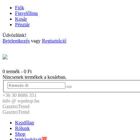
Fiók
Figyelőlista
Kosár
Pénztár
Üdvözlünk!
Bejelentkezés
vagy
Regisztráció
0 termék
-
0
Ft
Nincsenek termékek a kosárban.
+36 30 8686 351
info @ wpshop.hu
GasztroTrend
GasztroTrend
Kezdőlap
Rólunk
Shop
Webáruházak
Új