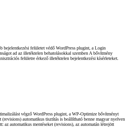
bejelentkezési felületet védő WordPress plugint, a Login
nságot ad az illetéktelen behatolásokkal szemben A bővítmény
trációs felületre érkező illetéktelen bejelentkezési kísérleteket.
timalizálást végző WordPress plugint, a WP-Optimize bővítményt
(revisions) automatikus tisztítás is beállítható benne magyar nyelven
t: az automatikus mentéseket (revisions), az automatán létrejött