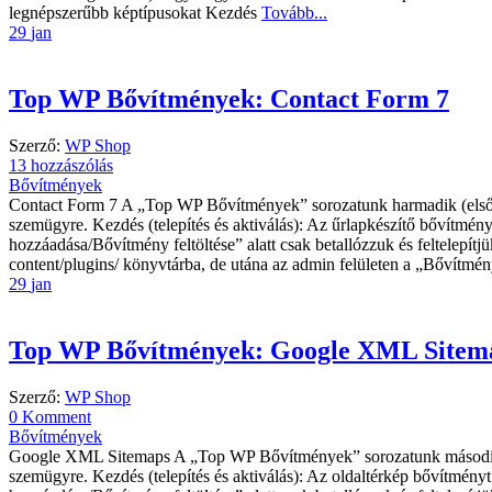
legnépszerűbb képtípusokat Kezdés
Tovább...
29
jan
Top WP Bővítmények: Contact Form 7
Szerző:
WP Shop
13 hozzászólás
Bővítmények
Contact Form 7 A „Top WP Bővítmények” sorozatunk harmadik (első:
szemügyre. Kezdés (telepítés és aktiválás): Az űrlapkészítő bővítmény
hozzáadása/Bővítmény feltöltése” alatt csak betallózzuk és feltelepítjü
content/plugins/ könyvtárba, de utána az admin felületen a „Bővítmén
29
jan
Top WP Bővítmények: Google XML Sitem
Szerző:
WP Shop
0 Komment
Bővítmények
Google XML Sitemaps A „Top WP Bővítmények” sorozatunk második (e
szemügyre. Kezdés (telepítés és aktiválás): Az oldaltérkép bővítményt