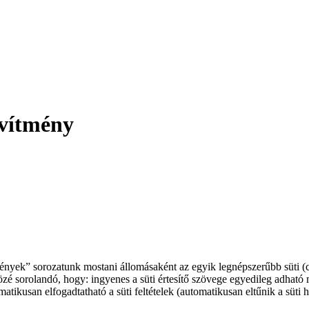
vítmény
nyek” sorozatunk mostani állomásaként az egyik legnépszerűbb süti (co
özé sorolandó, hogy: ingyenes a süti értesítő szövege egyedileg adha
matikusan elfogadtatható a süti feltételek (automatikusan eltűnik a süti h