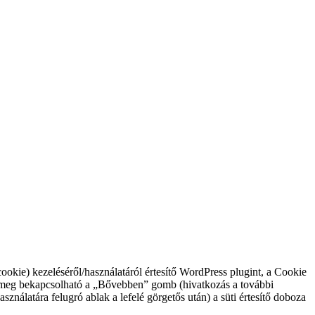
okie) kezeléséről/használatáról értesítő WordPress plugint, a Cookie
tó meg bekapcsolható a „Bővebben” gomb (hivatkozás a további
asználatára felugró ablak a lefelé görgetős után) a süti értesítő doboza