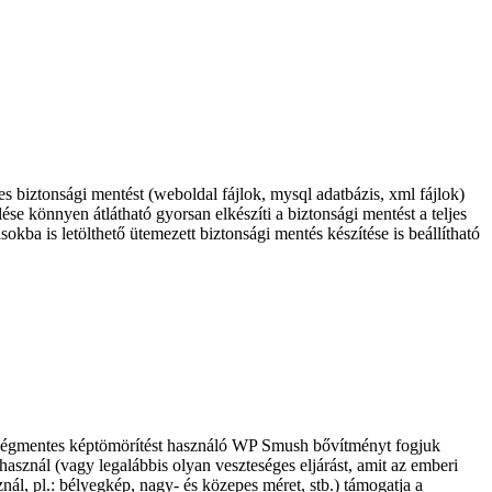
biztonsági mentést (weboldal fájlok, mysql adatbázis, xml fájlok)
 könnyen átlátható gyorsan elkészíti a biztonsági mentést a teljes
okba is letölthető ütemezett biztonsági mentés készítése is beállítható
ségmentes képtömörítést használó WP Smush bővítményt fogjuk
asznál (vagy legalábbis olyan veszteséges eljárást, amit az emberi
nál, pl.: bélyegkép, nagy- és közepes méret, stb.) támogatja a