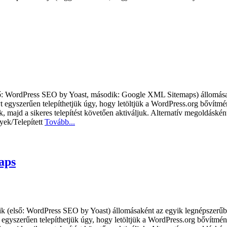
 WordPress SEO by Yoast, második: Google XML Sitemaps) állomásaké
t egyszerűen telepíthetjük úgy, hogy letöltjük a WordPress.org bővítmé
k, majd a sikeres telepítést követően aktiváljuk. Alternatív megoldáskén
yek/Telepített
Tovább...
aps
lső: WordPress SEO by Yoast) állomásaként az egyik legnépszerűbb o
 egyszerűen telepíthetjük úgy, hogy letöltjük a WordPress.org bővítmén