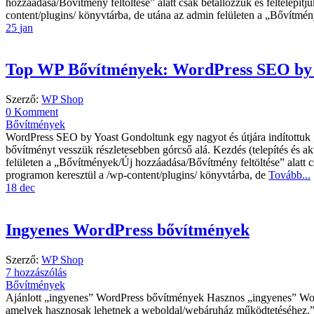
hozzáadása/Bővítmény feltöltése” alatt csak betallózzuk és feltelepítjü
content/plugins/ könyvtárba, de utána az admin felületen a „Bővítmén
25
jan
Top WP Bővítmények: WordPress SEO by 
Szerző:
WP Shop
0 Komment
Bővítmények
WordPress SEO by Yoast Gondoltunk egy nagyot és útjára indítottu
bővítményt vesszük részletesebben górcső alá. Kezdés (telepítés és ak
felületen a „Bővítmények/Új hozzáadása/Bővítmény feltöltése” alatt csak
programon keresztül a /wp-content/plugins/ könyvtárba, de
Tovább...
18
dec
Ingyenes WordPress bővítmények
Szerző:
WP Shop
7 hozzászólás
Bővítmények
Ajánlott „ingyenes” WordPress bővítmények Hasznos „ingyenes” WordP
amelyek hasznosak lehetnek a weboldal/webáruház működtetéséhez.” 