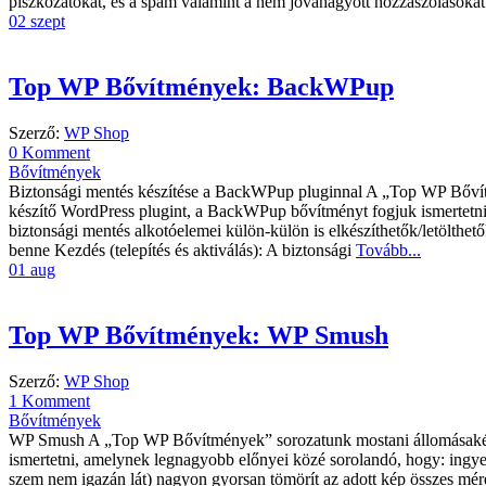
piszkozatokat, és a spam valamint a nem jóváhagyott hozzászólásoka
02
szept
Top WP Bővítmények: BackWPup
Szerző:
WP Shop
0 Komment
Bővítmények
Biztonsági mentés készítése a BackWPup pluginnal A „Top WP Bővítmé
készítő WordPress plugint, a BackWPup bővítményt fogjuk ismertetni, 
biztonsági mentés alkotóelemei külön-külön is elkészíthetők/letölthető
benne Kezdés (telepítés és aktiválás): A biztonsági
Tovább...
01
aug
Top WP Bővítmények: WP Smush
Szerző:
WP Shop
1 Komment
Bővítmények
WP Smush A „Top WP Bővítmények” sorozatunk mostani állomásaként 
ismertetni, amelynek legnagyobb előnyei közé sorolandó, hogy: ingyen
szem nem igazán lát) nagyon gyorsan tömörít az adott kép összes méreté