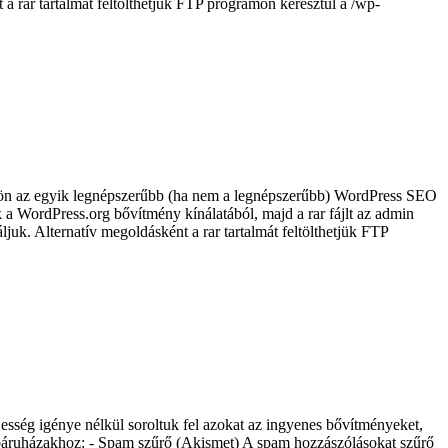
t a rar tartalmát feltölthetjük FTP programon keresztül a /wp-
tön az egyik legnépszerűbb (ha nem a legnépszerűbb) WordPress SEO
k a WordPress.org bővítmény kínálatából, majd a rar fájlt az admin
ljuk. Alternatív megoldásként a rar tartalmát feltölthetjük FTP
ség igénye nélkül soroltuk fel azokat az ingyenes bővítményeket,
báruházakhoz: - Spam szűrő (Akismet) A spam hozzászólásokat szűrő