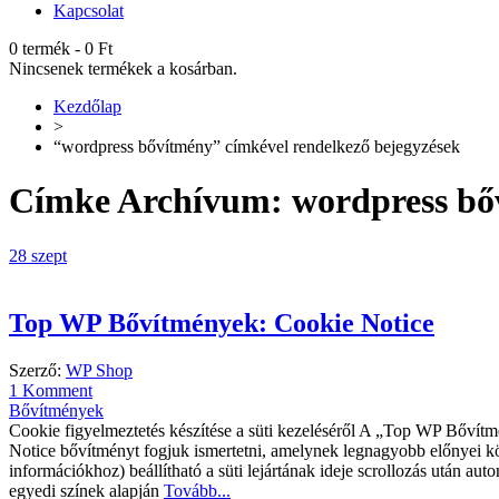
Kapcsolat
0 termék
-
0
Ft
Nincsenek termékek a kosárban.
Kezdőlap
>
“wordpress bővítmény” címkével rendelkező bejegyzések
Címke Archívum:
wordpress bő
28
szept
Top WP Bővítmények: Cookie Notice
Szerző:
WP Shop
1 Komment
Bővítmények
Cookie figyelmeztetés készítése a süti kezeléséről A „Top WP Bővítmé
Notice bővítményt fogjuk ismertetni, amelynek legnagyobb előnyei k
információkhoz) beállítható a süti lejártának ideje scrollozás után auto
egyedi színek alapján
Tovább...