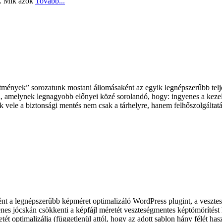
t. Mik azok
Tovább...
nyek” sorozatunk mostani állomásaként az egyik legnépszerűbb teljes 
amelynek legnagyobb előnyei közé sorolandó, hogy: ingyenes a kezelése
k vele a biztonsági mentés nem csak a tárhelyre, hanem felhőszolgáltatás
a legnépszerűbb képméret optimalizáló WordPress plugint, a veszte
es jócskán csökkenti a képfájl méretét veszteségmentes képtömörítést h
t optimalizálja (függetlenül attól, hogy az adott sablon hány félét hasz