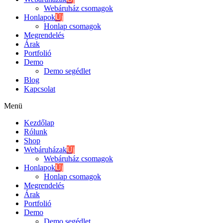
Webáruház csomagok
Honlapok
Új
Honlap csomagok
Megrendelés
Árak
Portfolió
Demo
Demo segédlet
Blog
Kapcsolat
Menü
Kezdőlap
Rólunk
Shop
Webáruházak
Új
Webáruház csomagok
Honlapok
Új
Honlap csomagok
Megrendelés
Árak
Portfolió
Demo
Demo segédlet