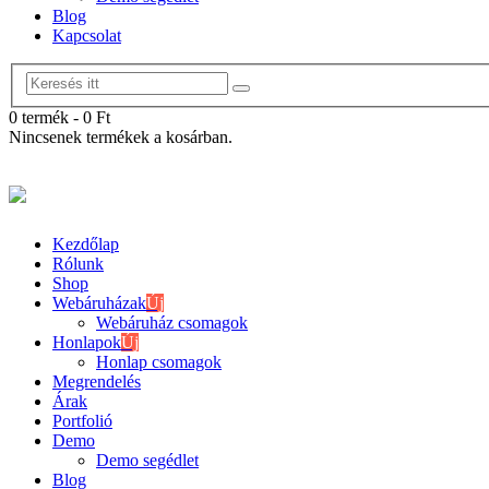
Blog
Kapcsolat
0 termék
-
0
Ft
Nincsenek termékek a kosárban.
Kezdőlap
Rólunk
Shop
Webáruházak
Új
Webáruház csomagok
Honlapok
Új
Honlap csomagok
Megrendelés
Árak
Portfolió
Demo
Demo segédlet
Blog