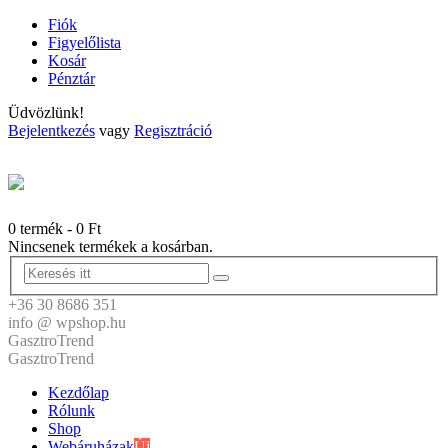
Fiók
Figyelőlista
Kosár
Pénztár
Üdvözlünk!
Bejelentkezés
vagy
Regisztráció
0 termék
-
0
Ft
Nincsenek termékek a kosárban.
+36 30 8686 351
info @ wpshop.hu
GasztroTrend
GasztroTrend
Kezdőlap
Rólunk
Shop
Webáruházak
Új