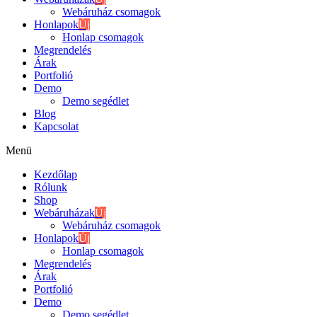
Webáruház csomagok
Honlapok
Új
Honlap csomagok
Megrendelés
Árak
Portfolió
Demo
Demo segédlet
Blog
Kapcsolat
Menü
Kezdőlap
Rólunk
Shop
Webáruházak
Új
Webáruház csomagok
Honlapok
Új
Honlap csomagok
Megrendelés
Árak
Portfolió
Demo
Demo segédlet