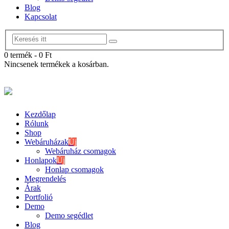
Blog
Kapcsolat
0 termék
-
0
Ft
Nincsenek termékek a kosárban.
Kezdőlap
Rólunk
Shop
Webáruházak
Új
Webáruház csomagok
Honlapok
Új
Honlap csomagok
Megrendelés
Árak
Portfolió
Demo
Demo segédlet
Blog