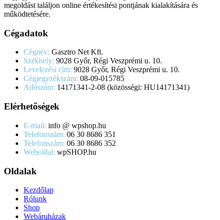
megoldást találjon online értékesítési pontjának kialakítására és
működtetésére.
Cégadatok
Cégnév:
Gasztro Net Kft.
Székhely:
9028 Győr, Régi Veszprémi u. 10.
Levelezési cím:
9028 Győr, Régi Veszprémi u. 10.
Cégjegyzékszám:
08-09-015785
Adószám:
14171341-2-08 (közösségi: HU14171341)
Elérhetőségek
E-mail:
info @ wpshop.hu
Telefonszám:
06 30 8686 351
Telefonszám:
06 30 8686 352
Weboldal:
wpSHOP.hu
Oldalak
Kezdőlap
Rólunk
Shop
Webáruházak