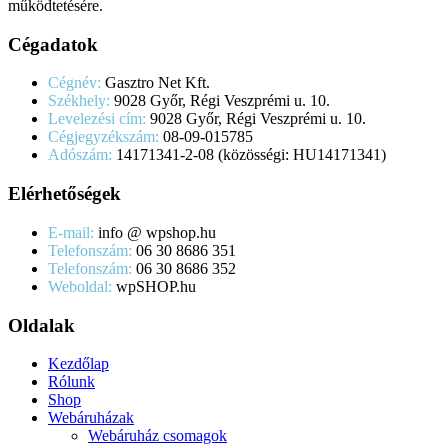
működtetésére.
Cégadatok
Cégnév:
Gasztro Net Kft.
Székhely:
9028 Győr, Régi Veszprémi u. 10.
Levelezési cím:
9028 Győr, Régi Veszprémi u. 10.
Cégjegyzékszám:
08-09-015785
Adószám:
14171341-2-08 (közösségi: HU14171341)
Elérhetőségek
E-mail:
info @ wpshop.hu
Telefonszám:
06 30 8686 351
Telefonszám:
06 30 8686 352
Weboldal:
wpSHOP.hu
Oldalak
Kezdőlap
Rólunk
Shop
Webáruházak
Webáruház csomagok