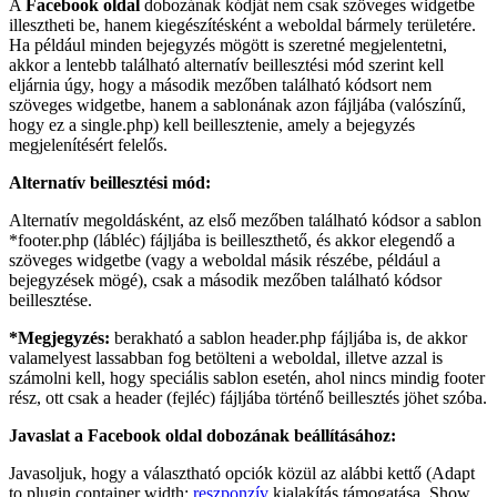
A
Facebook oldal
dobozának kódját nem csak szöveges widgetbe
illesztheti be, hanem kiegészítésként a weboldal bármely területére.
Ha például minden bejegyzés mögött is szeretné megjelentetni,
akkor a lentebb található alternatív beillesztési mód szerint kell
eljárnia úgy, hogy a második mezőben található kódsort nem
szöveges widgetbe, hanem a sablonának azon fájljába (valószínű,
hogy ez a single.php) kell beillesztenie, amely a bejegyzés
megjelenítésért felelős.
Alternatív beillesztési mód:
Alternatív megoldásként, az első mezőben található kódsor a sablon
*footer.php (lábléc) fájljába is beilleszthető, és akkor elegendő a
szöveges widgetbe (vagy a weboldal másik részébe, például a
bejegyzések mögé), csak a második mezőben található kódsor
beillesztése.
*Megjegyzés:
berakható a sablon header.php fájljába is, de akkor
valamelyest lassabban fog betölteni a weboldal, illetve azzal is
számolni kell, hogy speciális sablon esetén, ahol nincs mindig footer
rész, ott csak a header (fejléc) fájljába történő beillesztés jöhet szóba.
Javaslat a Facebook oldal dobozának beállításához:
Javasoljuk, hogy a választható opciók közül az alábbi kettő (Adapt
to plugin container width:
reszponzív
kialakítás támogatása, Show