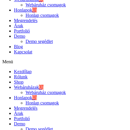
Webáruház csomagok
Honlapok
Új
Honlap csomagok
Megrendelés
Árak
Portfolió
Demo
Demo segédlet
Blog
Kapcsolat
Menü
Kezdőlap
Rólunk
Shop
Webáruházak
Új
Webáruház csomagok
Honlapok
Új
Honlap csomagok
Megrendelés
Árak
Portfolió
Demo
Demo segédlet