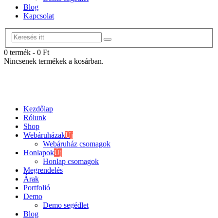
Blog
Kapcsolat
0 termék
-
0
Ft
Nincsenek termékek a kosárban.
Kezdőlap
Rólunk
Shop
Webáruházak
Új
Webáruház csomagok
Honlapok
Új
Honlap csomagok
Megrendelés
Árak
Portfolió
Demo
Demo segédlet
Blog