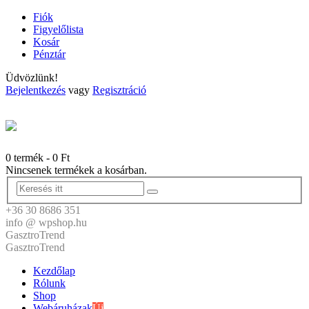
Fiók
Figyelőlista
Kosár
Pénztár
Üdvözlünk!
Bejelentkezés
vagy
Regisztráció
0 termék
-
0
Ft
Nincsenek termékek a kosárban.
+36 30 8686 351
info @ wpshop.hu
GasztroTrend
GasztroTrend
Kezdőlap
Rólunk
Shop
Webáruházak
Új