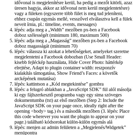
idővonal is megjelenítésre kerül, ha pedig a mezőt kitörli, azaz
üresen hagyja, akkor az idővonal nem kerül megjelentetésre)
vagy a füleken (egyszerre több fület is meg tud jeleníteni,
ehhez csupán egymás mellé, vesszővel elválasztva kell a fülek
neveit írnia, pl.: timeline, events, messages)
lépés: adja meg a „Width” mezőben px-ben a Facebook
doboz szélességét (minimum 180, maximum 500)
lépés: adja meg a „Magasság” mezőben px-ben a Facebook
doboz magasságát (minimum 70)
lépés: válassza ki azokat a lehetőségeket, amelyeket szeretne
megjelentetni a Facebook dobozban (Use Small Header:
kisebb fejléckép használata, Hide Cover Photo: háttérkép
elrejtése, Adapt to plugin container width: reszponzív
kialakítás támogatása, Show Friend’s Faces: a követők
arcképének mutatása)
lépés: kattintson a „Kód megtekintése” gombra
lépés: a felugró ablakban a „JavaScript SDK” fül alól másolja
ki egy fájlszerkesztő programba vagy egy sima szöveges
dokumentumba (txt) az első mezőben (Step 2: Include the
JavaScript SDK on your page once, ideally right after the
opening <body> tag.) és a második mezőben (3. lépés: Place
this code wherever you want the plugin to appear on your
page.) található kódsorokat külön-külön egymás alá
lépés: menjen az admin felületen a „Megjelenés/Widgetek”
menüpontra