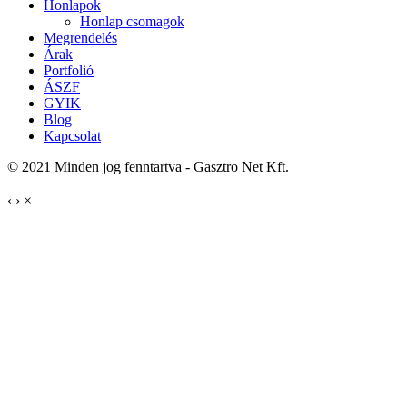
Honlapok
Honlap csomagok
Megrendelés
Árak
Portfolió
ÁSZF
GYIK
Blog
Kapcsolat
© 2021 Minden jog fenntartva - Gasztro Net Kft.
‹
›
×