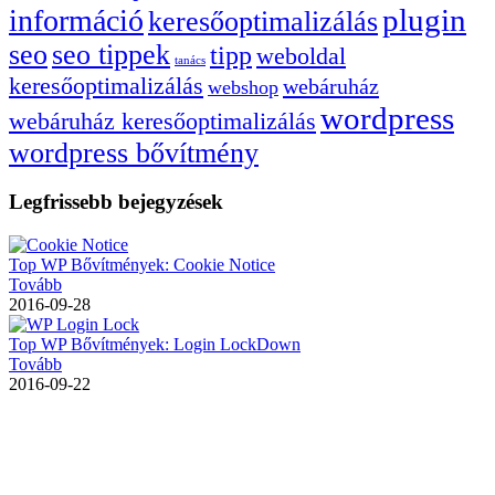
plugin
információ
keresőoptimalizálás
seo
seo tippek
tipp
weboldal
tanács
keresőoptimalizálás
webáruház
webshop
wordpress
webáruház keresőoptimalizálás
wordpress bővítmény
Legfrissebb bejegyzések
Top WP Bővítmények: Cookie Notice
Tovább
2016-09-28
Top WP Bővítmények: Login LockDown
Tovább
2016-09-22