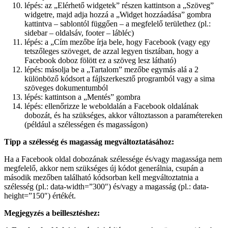
lépés: az „Elérhető widgetek” részen kattintson a „Szöveg”
widgetre, majd adja hozzá a „Widget hozzáadása” gombra
kattintva – sablontól függően – a megfelelő területhez (pl.:
sidebar – oldalsáv, footer – lábléc)
lépés: a „Cím mezőbe írja bele, hogy Facebook (vagy egy
tetszőleges szöveget, de azzal legyen tisztában, hogy a
Facebook doboz fölött ez a szöveg lesz látható)
lépés: másolja be a „Tartalom” mezőbe egymás alá a 2
különböző kódsort a fájlszerkesztő programból vagy a sima
szöveges dokumentumból
lépés: kattintson a „Mentés” gombra
lépés: ellenőrizze le weboldalán a Facebook oldalának
dobozát, és ha szükséges, akkor változtasson a paramétereken
(például a szélességen és magasságon)
Tipp a szélesség és magasság megváltoztatásához:
Ha a Facebook oldal dobozának szélessége és/vagy magassága nem
megfelelő, akkor nem szükséges új kódot generálnia, csupán a
második mezőben található kódsorban kell megváltoztatnia a
szélesség (pl.: data-width=”300″) és/vagy a magasság (pl.: data-
height=”150″) értékét.
Megjegyzés a beillesztéshez: