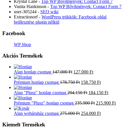
Krystal Lane
-
Top WP Bővítmények: Contact Form 7
Vanita Hankinson
-
Top WP Bővítmények: Contact Form 7
user-305244
-
SEO wiki
Extractionorf
-
WordPress trükkök: Facebook oldal
beillesztése plugin nélkül
Facebook
WP Shop
Akciós Termékek
Alap honlap csomag
147.000
Ft
127.000
Ft
Prémium honlap csomag
178.750
Ft
158.750
Ft
Alap "Plusz" honlap csomag
204.150
Ft
184.150
Ft
Prémium "Plusz" honlap csomag
235.900
Ft
215.900
Ft
Alap webáruház csomag
275.000
Ft
254.000
Ft
Kiemelt Termékek