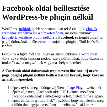
Facebook oldal beillesztése
WordPress-be plugin nélkül
WordPress
trükkök
újabb sorozatunkban (első cikkünk:
címkék
számának szabályozása a címkefelhőben
, második cikkünk:
képgaléria készítése plugin nélkül
), a
Facebook rajongói oldal
(fan
page) dobozának beillesztését mutatjuk be plugin nélkül lépésről-
lépésre.
Felhívjuk a figyelmét arra, hogy az alábbi cikkünk a
WordPress
4.5.3-as verziója kapcsán íródott, ezért előfordulhat, hogy bizonyos
funkciók azóta megszűntek vagy más helyre kerültek.
A Facebook oldal dobozának (régi nevén: like box, új nevén:
page plugin) plugin nélküli beillesztéséhez kérjük, hogy kövesse
az alábbi lépéseket:
lépés: nyissa meg a böngészőjében a
Page Plugin
webcímét
lépés: adja meg „Facebook oldal URL-címe” mezőben a
Facebook oldalának elérhetőségét a feltüntetett minta alapján
lépés: állítsa be a „Lapfülek” mezőben, hogy mi jelenjen meg
a fülön (ha hagyja a mezőben a timeline szót, akkor az