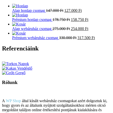
Alap honlap csomag
147.000
Ft
127.000
Ft
Prémium honlap csomag
178.750
Ft
158.750
Ft
Alap webáruház csomag
275.000
Ft
254.000
Ft
Prémium webáruház csomag
330.000
Ft
317.500
Ft
Referenciáink
Rólunk
A
WP Shop
által kínált webáruház csomagokat azért dolgoztuk ki,
hogy gyors és az általunk nyújtott szolgáltatásokhoz mérten olcsó
megoldást találjon online értékesítési pontjának kialakítására és