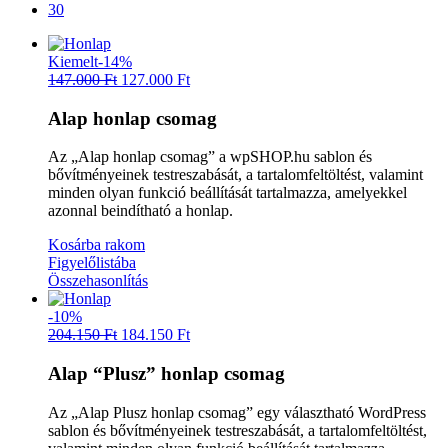
30
Kiemelt
-14%
147.000
Ft
127.000
Ft
Alap honlap csomag
Az „Alap honlap csomag” a wpSHOP.hu sablon és
bővítményeinek testreszabását, a tartalomfeltöltést, valamint
minden olyan funkció beállítását tartalmazza, amelyekkel
azonnal beindítható a honlap.
Kosárba rakom
Figyelőlistába
Összehasonlítás
-10%
204.150
Ft
184.150
Ft
Alap “Plusz” honlap csomag
Az „Alap Plusz honlap csomag” egy választható WordPress
sablon és bővítményeinek testreszabását, a tartalomfeltöltést,