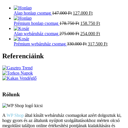
Alap honlap csomag
147.000
Ft
127.000
Ft
Prémium honlap csomag
178.750
Ft
158.750
Ft
Alap webáruház csomag
275.000
Ft
254.000
Ft
Prémium webáruház csomag
330.000
Ft
317.500
Ft
Referenciáink
Rólunk
A
WP Shop
által kínált webáruház csomagokat azért dolgoztuk ki,
hogy gyors és az általunk nyújtott szolgáltatásokhoz mérten olcsó
megoldást találjon online értékesítési pontjának kialakítására és