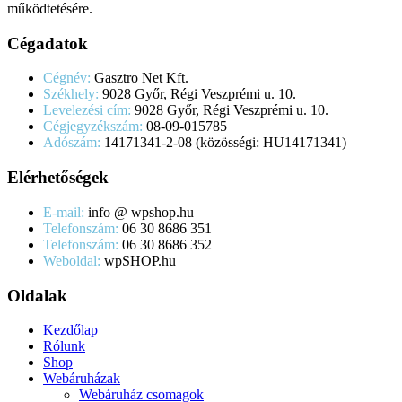
működtetésére.
Cégadatok
Cégnév:
Gasztro Net Kft.
Székhely:
9028 Győr, Régi Veszprémi u. 10.
Levelezési cím:
9028 Győr, Régi Veszprémi u. 10.
Cégjegyzékszám:
08-09-015785
Adószám:
14171341-2-08 (közösségi: HU14171341)
Elérhetőségek
E-mail:
info @ wpshop.hu
Telefonszám:
06 30 8686 351
Telefonszám:
06 30 8686 352
Weboldal:
wpSHOP.hu
Oldalak
Kezdőlap
Rólunk
Shop
Webáruházak
Webáruház csomagok