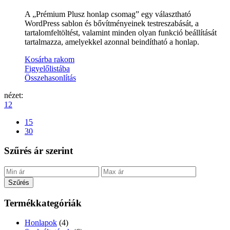
A „Prémium Plusz honlap csomag” egy választható
WordPress sablon és bővítményeinek testreszabását, a
tartalomfeltöltést, valamint minden olyan funkció beállítását
tartalmazza, amelyekkel azonnal beindítható a honlap.
Kosárba rakom
Figyelőlistába
Összehasonlítás
nézet:
12
15
30
Szűrés ár szerint
Szűrés
Termékkategóriák
Honlapok
(4)