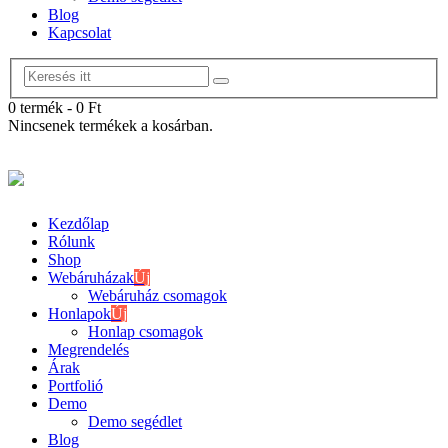
Blog
Kapcsolat
0 termék
-
0
Ft
Nincsenek termékek a kosárban.
Kezdőlap
Rólunk
Shop
Webáruházak
Új
Webáruház csomagok
Honlapok
Új
Honlap csomagok
Megrendelés
Árak
Portfolió
Demo
Demo segédlet
Blog