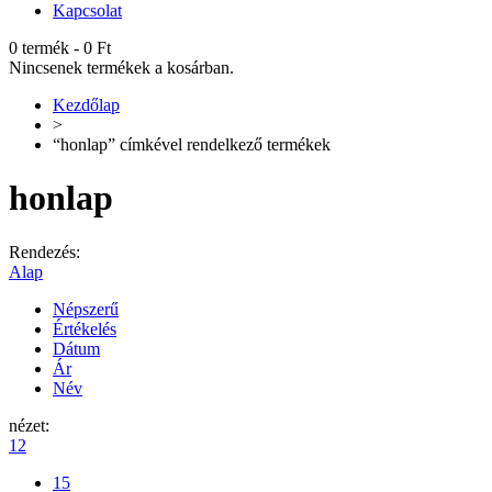
Kapcsolat
0 termék
-
0
Ft
Nincsenek termékek a kosárban.
Kezdőlap
>
“honlap” címkével rendelkező termékek
honlap
Rendezés:
Alap
Népszerű
Értékelés
Dátum
Ár
Név
nézet:
12
15