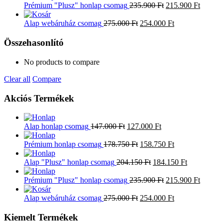
Prémium "Plusz" honlap csomag
235.900
Ft
215.900
Ft
Alap webáruház csomag
275.000
Ft
254.000
Ft
Összehasonlító
No products to compare
Clear all
Compare
Akciós Termékek
Alap honlap csomag
147.000
Ft
127.000
Ft
Prémium honlap csomag
178.750
Ft
158.750
Ft
Alap "Plusz" honlap csomag
204.150
Ft
184.150
Ft
Prémium "Plusz" honlap csomag
235.900
Ft
215.900
Ft
Alap webáruház csomag
275.000
Ft
254.000
Ft
Kiemelt Termékek