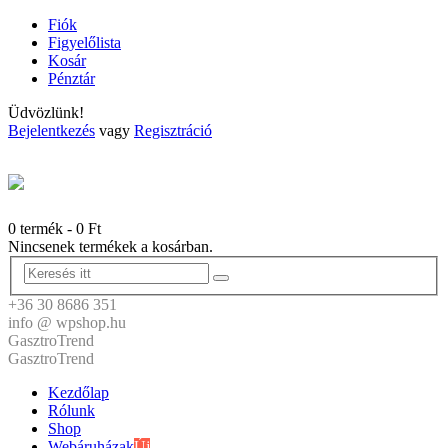
Fiók
Figyelőlista
Kosár
Pénztár
Üdvözlünk!
Bejelentkezés
vagy
Regisztráció
0 termék
-
0
Ft
Nincsenek termékek a kosárban.
+36 30 8686 351
info @ wpshop.hu
GasztroTrend
GasztroTrend
Kezdőlap
Rólunk
Shop
Webáruházak
Új