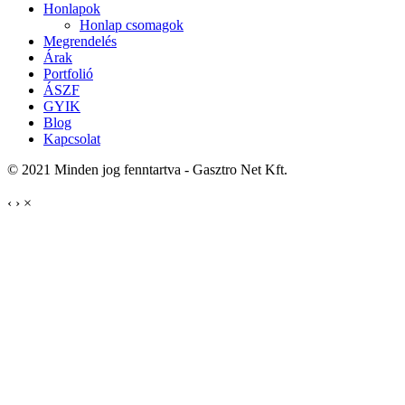
Honlapok
Honlap csomagok
Megrendelés
Árak
Portfolió
ÁSZF
GYIK
Blog
Kapcsolat
© 2021 Minden jog fenntartva - Gasztro Net Kft.
‹
›
×