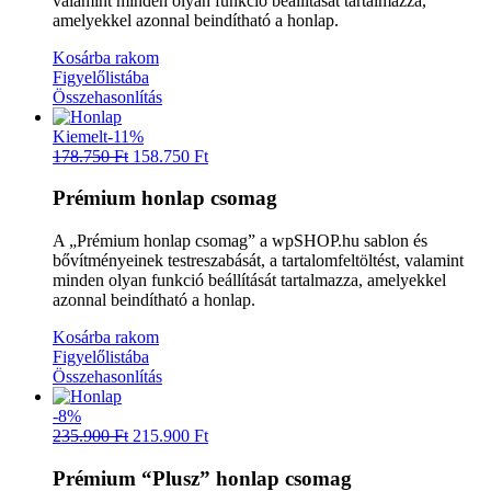
valamint minden olyan funkció beállítását tartalmazza,
amelyekkel azonnal beindítható a honlap.
Kosárba rakom
Figyelőlistába
Összehasonlítás
Kiemelt
-11%
178.750
Ft
158.750
Ft
Prémium honlap csomag
A „Prémium honlap csomag” a wpSHOP.hu sablon és
bővítményeinek testreszabását, a tartalomfeltöltést, valamint
minden olyan funkció beállítását tartalmazza, amelyekkel
azonnal beindítható a honlap.
Kosárba rakom
Figyelőlistába
Összehasonlítás
-8%
235.900
Ft
215.900
Ft
Prémium “Plusz” honlap csomag