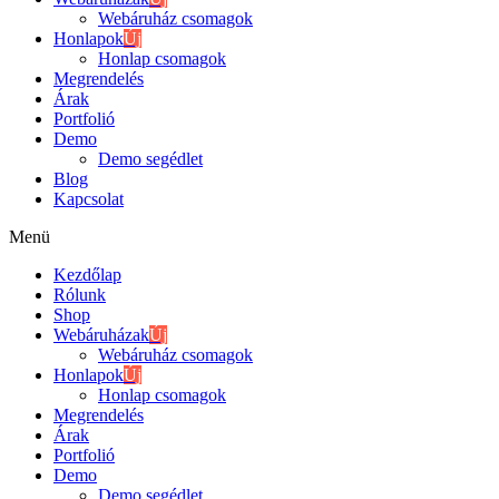
Webáruház csomagok
Honlapok
Új
Honlap csomagok
Megrendelés
Árak
Portfolió
Demo
Demo segédlet
Blog
Kapcsolat
Menü
Kezdőlap
Rólunk
Shop
Webáruházak
Új
Webáruház csomagok
Honlapok
Új
Honlap csomagok
Megrendelés
Árak
Portfolió
Demo
Demo segédlet