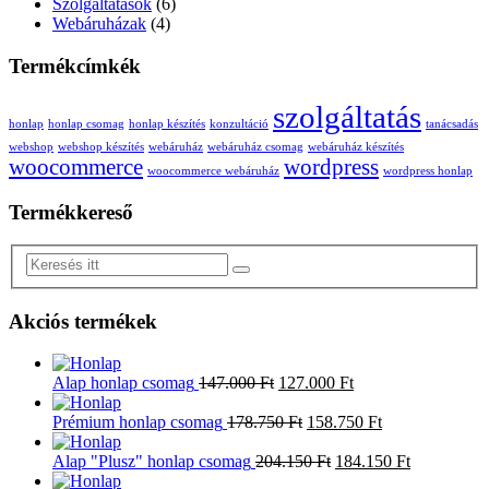
Szolgáltatások
(6)
Webáruházak
(4)
Termékcímkék
szolgáltatás
honlap
honlap csomag
honlap készítés
konzultáció
tanácsadás
webshop
webshop készítés
webáruház
webáruház csomag
webáruház készítés
woocommerce
wordpress
woocommerce webáruház
wordpress honlap
Termékkereső
Akciós termékek
Alap honlap csomag
147.000
Ft
127.000
Ft
Prémium honlap csomag
178.750
Ft
158.750
Ft
Alap "Plusz" honlap csomag
204.150
Ft
184.150
Ft