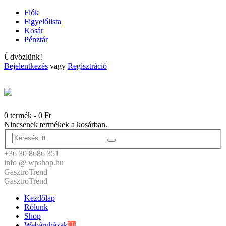
Fiók
Figyelőlista
Kosár
Pénztár
Üdvözlünk!
Bejelentkezés
vagy
Regisztráció
0 termék
-
0
Ft
Nincsenek termékek a kosárban.
+36 30 8686 351
info @ wpshop.hu
GasztroTrend
GasztroTrend
Kezdőlap
Rólunk
Shop
Webáruházak
Új