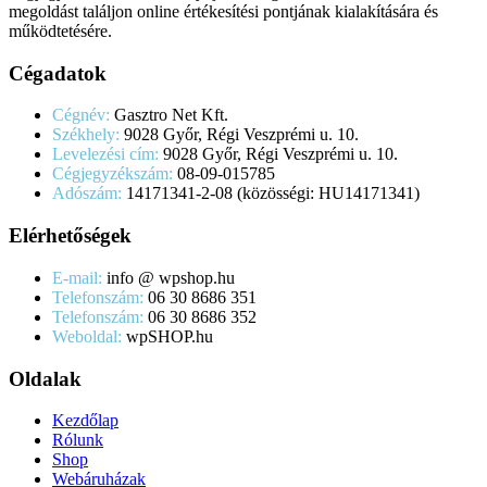
megoldást találjon online értékesítési pontjának kialakítására és
működtetésére.
Cégadatok
Cégnév:
Gasztro Net Kft.
Székhely:
9028 Győr, Régi Veszprémi u. 10.
Levelezési cím:
9028 Győr, Régi Veszprémi u. 10.
Cégjegyzékszám:
08-09-015785
Adószám:
14171341-2-08 (közösségi: HU14171341)
Elérhetőségek
E-mail:
info @ wpshop.hu
Telefonszám:
06 30 8686 351
Telefonszám:
06 30 8686 352
Weboldal:
wpSHOP.hu
Oldalak
Kezdőlap
Rólunk
Shop
Webáruházak