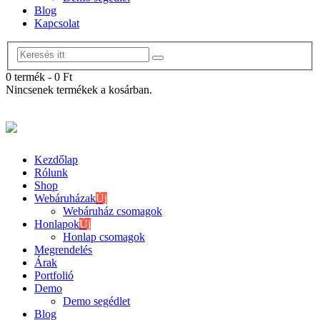
Blog
Kapcsolat
0 termék
-
0
Ft
Nincsenek termékek a kosárban.
Kezdőlap
Rólunk
Shop
Webáruházak
Új
Webáruház csomagok
Honlapok
Új
Honlap csomagok
Megrendelés
Árak
Portfolió
Demo
Demo segédlet
Blog