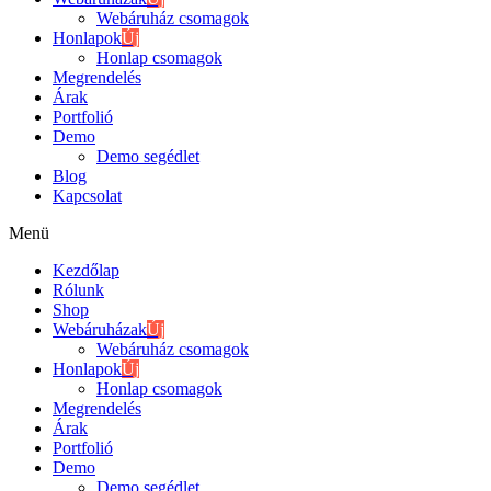
Webáruház csomagok
Honlapok
Új
Honlap csomagok
Megrendelés
Árak
Portfolió
Demo
Demo segédlet
Blog
Kapcsolat
Menü
Kezdőlap
Rólunk
Shop
Webáruházak
Új
Webáruház csomagok
Honlapok
Új
Honlap csomagok
Megrendelés
Árak
Portfolió
Demo
Demo segédlet