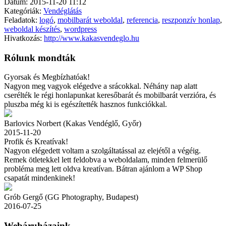
Dátum:
2015-11-20 11:12
Kategóriák:
Vendéglátás
Feladatok:
logó
,
mobilbarát weboldal
,
referencia
,
reszponzív honlap
,
weboldal készítés
,
wordpress
Hivatkozás:
http://www.kakasvendeglo.hu
Rólunk mondták
Gyorsak és Megbízhatóak!
Nagyon meg vagyok elégedve a srácokkal. Néhány nap alatt
cserélték le régi honlapunkat keresőbarát és mobilbarát verzióra, és
pluszba még ki is egészítették hasznos funkciókkal.
Barlovics Norbert (Kakas Vendéglő, Győr)
2015-11-20
Profik és Kreatívak!
Nagyon elégedett voltam a szolgáltatással az elejétől a végéig.
Remek ötletekkel lett feldobva a weboldalam, minden felmerülő
probléma meg lett oldva kreatívan. Bátran ajánlom a WP Shop
csapatát mindenkinek!
Grób Gergő (GG Photography, Budapest)
2016-07-25
Webáruházaink