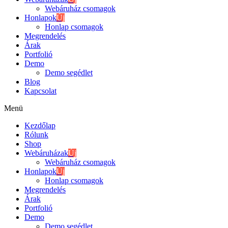
Webáruház csomagok
Honlapok
Új
Honlap csomagok
Megrendelés
Árak
Portfolió
Demo
Demo segédlet
Blog
Kapcsolat
Menü
Kezdőlap
Rólunk
Shop
Webáruházak
Új
Webáruház csomagok
Honlapok
Új
Honlap csomagok
Megrendelés
Árak
Portfolió
Demo
Demo segédlet