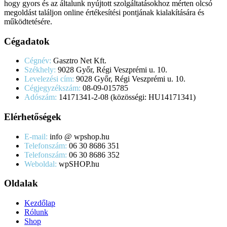
hogy gyors és az általunk nyújtott szolgáltatásokhoz mérten olcsó
megoldást találjon online értékesítési pontjának kialakítására és
működtetésére.
Cégadatok
Cégnév:
Gasztro Net Kft.
Székhely:
9028 Győr, Régi Veszprémi u. 10.
Levelezési cím:
9028 Győr, Régi Veszprémi u. 10.
Cégjegyzékszám:
08-09-015785
Adószám:
14171341-2-08 (közösségi: HU14171341)
Elérhetőségek
E-mail:
info @ wpshop.hu
Telefonszám:
06 30 8686 351
Telefonszám:
06 30 8686 352
Weboldal:
wpSHOP.hu
Oldalak
Kezdőlap
Rólunk
Shop