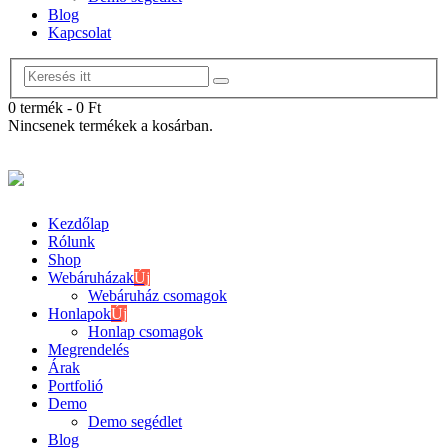
Blog
Kapcsolat
0 termék
-
0
Ft
Nincsenek termékek a kosárban.
Kezdőlap
Rólunk
Shop
Webáruházak
Új
Webáruház csomagok
Honlapok
Új
Honlap csomagok
Megrendelés
Árak
Portfolió
Demo
Demo segédlet
Blog