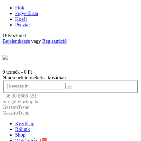
Fiók
Figyelőlista
Kosár
Pénztár
Üdvözlünk!
Bejelentkezés
vagy
Regisztráció
0 termék
-
0
Ft
Nincsenek termékek a kosárban.
+36 30 8686 351
info @ wpshop.hu
GasztroTrend
GasztroTrend
Kezdőlap
Rólunk
Shop
Webáruházak
Új