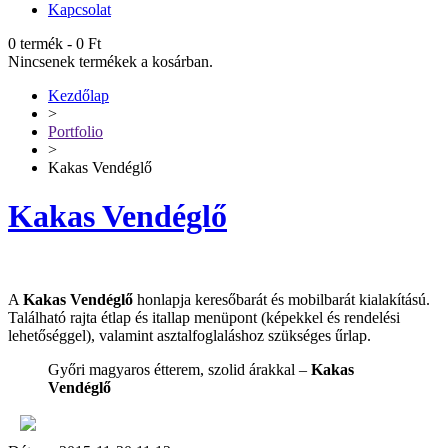
Kapcsolat
0 termék
-
0
Ft
Nincsenek termékek a kosárban.
Kezdőlap
>
Portfolio
>
Kakas Vendéglő
Kakas Vendéglő
A
Kakas Vendéglő
honlapja keresőbarát és mobilbarát kialakítású.
Található rajta étlap és itallap menüpont (képekkel és rendelési
lehetőséggel), valamint asztalfoglaláshoz szükséges űrlap.
Győri magyaros étterem, szolid árakkal –
Kakas
Vendéglő