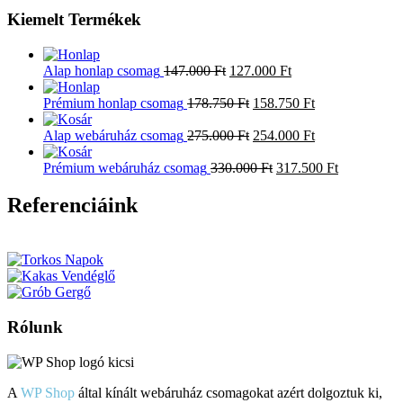
Kiemelt Termékek
Alap honlap csomag
147.000
Ft
127.000
Ft
Prémium honlap csomag
178.750
Ft
158.750
Ft
Alap webáruház csomag
275.000
Ft
254.000
Ft
Prémium webáruház csomag
330.000
Ft
317.500
Ft
Referenciáink
Rólunk
A
WP Shop
által kínált webáruház csomagokat azért dolgoztuk ki,