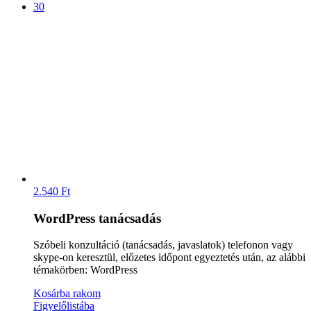
30
2.540
Ft
WordPress tanácsadás
Szóbeli konzultáció (tanácsadás, javaslatok) telefonon vagy
skype-on keresztül, előzetes időpont egyeztetés után, az alábbi
témakörben: WordPress
Kosárba rakom
Figyelőlistába