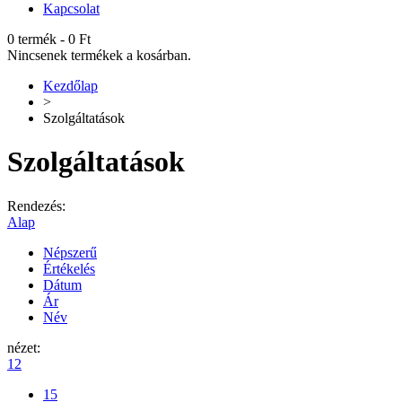
Kapcsolat
0 termék
-
0
Ft
Nincsenek termékek a kosárban.
Kezdőlap
>
Szolgáltatások
Szolgáltatások
Rendezés:
Alap
Népszerű
Értékelés
Dátum
Ár
Név
nézet:
12
15