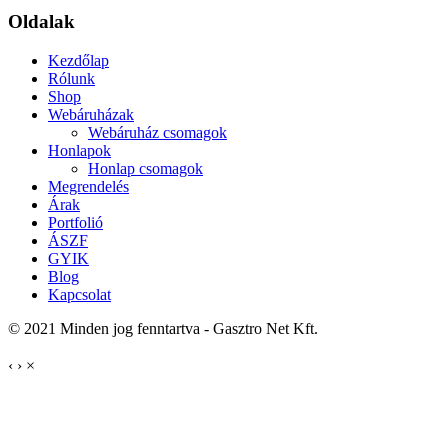
Oldalak
Kezdőlap
Rólunk
Shop
Webáruházak
Webáruház csomagok
Honlapok
Honlap csomagok
Megrendelés
Árak
Portfolió
ÁSZF
GYIK
Blog
Kapcsolat
© 2021 Minden jog fenntartva - Gasztro Net Kft.
‹
›
×