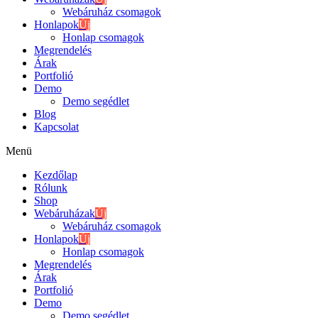
Webáruház csomagok
Honlapok
Új
Honlap csomagok
Megrendelés
Árak
Portfolió
Demo
Demo segédlet
Blog
Kapcsolat
Menü
Kezdőlap
Rólunk
Shop
Webáruházak
Új
Webáruház csomagok
Honlapok
Új
Honlap csomagok
Megrendelés
Árak
Portfolió
Demo
Demo segédlet