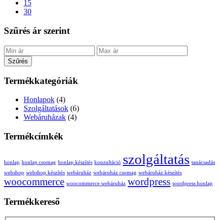
15
30
Szűrés ár szerint
Szűrés
Termékkategóriák
Honlapok
(4)
Szolgáltatások
(6)
Webáruházak
(4)
Termékcímkék
szolgáltatás
honlap
honlap csomag
honlap készítés
konzultáció
tanácsadás
webshop
webshop készítés
webáruház
webáruház csomag
webáruház készítés
woocommerce
wordpress
woocommerce webáruház
wordpress honlap
Termékkereső