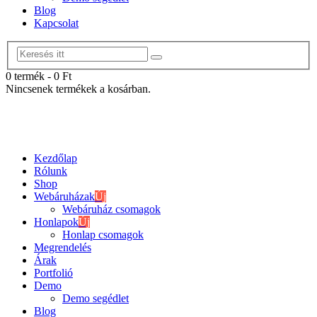
Blog
Kapcsolat
0 termék
-
0
Ft
Nincsenek termékek a kosárban.
Kezdőlap
Rólunk
Shop
Webáruházak
Új
Webáruház csomagok
Honlapok
Új
Honlap csomagok
Megrendelés
Árak
Portfolió
Demo
Demo segédlet
Blog