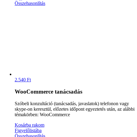
Összehasonlítás
2.540
Ft
WooCommerce tanácsadás
Szóbeli konzultáció (tanácsadás, javaslatok) telefonon vagy
skype-on keresztül, előzetes időpont egyeztetés után, az alábbi
témakörben: WooCommerce
Kosárba rakom
Figyelőlistába
Összehasonlítás