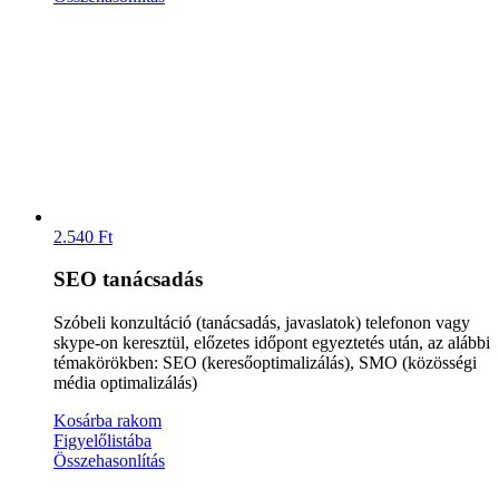
2.540
Ft
SEO tanácsadás
Szóbeli konzultáció (tanácsadás, javaslatok) telefonon vagy
skype-on keresztül, előzetes időpont egyeztetés után, az alábbi
témakörökben: SEO (keresőoptimalizálás), SMO (közösségi
média optimalizálás)
Kosárba rakom
Figyelőlistába
Összehasonlítás