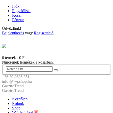
Fiók
Figyelőlista
Kosár
Pénztár
Üdvözlünk!
Bejelentkezés
vagy
Regisztráció
0 termék
-
0
Ft
Nincsenek termékek a kosárban.
+36 30 8686 351
info @ wpshop.hu
GasztroTrend
GasztroTrend
Kezdőlap
Rólunk
Shop
Webáruházak
Új