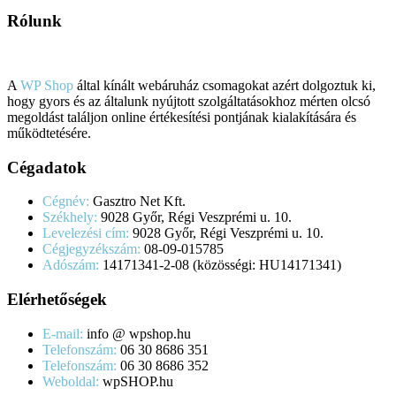
Rólunk
A
WP Shop
által kínált webáruház csomagokat azért dolgoztuk ki,
hogy gyors és az általunk nyújtott szolgáltatásokhoz mérten olcsó
megoldást találjon online értékesítési pontjának kialakítására és
működtetésére.
Cégadatok
Cégnév:
Gasztro Net Kft.
Székhely:
9028 Győr, Régi Veszprémi u. 10.
Levelezési cím:
9028 Győr, Régi Veszprémi u. 10.
Cégjegyzékszám:
08-09-015785
Adószám:
14171341-2-08 (közösségi: HU14171341)
Elérhetőségek
E-mail:
info @ wpshop.hu
Telefonszám:
06 30 8686 351
Telefonszám:
06 30 8686 352
Weboldal:
wpSHOP.hu